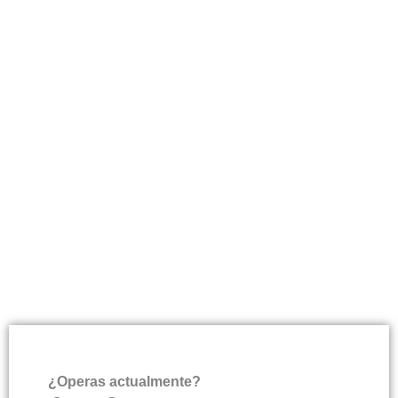
Agendar
Diagnóstico
¡Estamos encantados de
atenderte! Por favor déjanos tus
datos y un asesor especializado
se comunicará contigo a la
brevedad.
¿Operas actualmente?