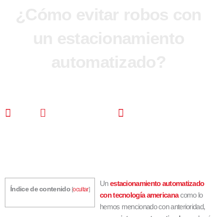
¿Cómo evitar robos con
un estacionamiento
automatizado?
CDS
mayo 25, 2023
12:05 pm
Un
estacionamiento automatizado
Índice de contenido
[
ocultar
]
con tecnología americana
como lo
hemos mencionado con anterioridad,