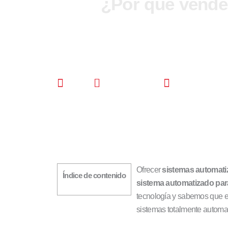
¿Por qué vende
CDS
abril 5, 2023
12:05 pm
Ofrecer
sistemas automati
Índice de contenido
sistema automatizado par
tecnología y sabemos que e
sistemas totalmente automati