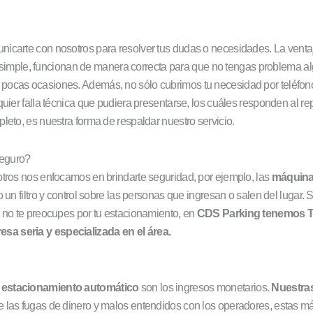
nicarte con nosotros para resolver tus dudas o necesidades. La venta
 simple, funcionan de manera correcta para que no tengas problema al
pocas ocasiones. Además, no sólo cubrimos tu necesidad por teléfono,
quier falla técnica que pudiera presentarse, los cuáles responden al 
leto, es nuestra forma de respaldar nuestro servicio.
seguro?
otros nos enfocamos en brindarte seguridad, por ejemplo, las
máquina
o un filtro y control sobre las personas que ingresan o salen del luga
e no te preocupes por tu estacionamiento, en
CDS Parking tenemos TO
sa seria y especializada en el área.
u
estacionamiento automático
son los ingresos monetarios.
Nuestra
e las fugas de dinero y malos entendidos con los operadores, estas m