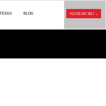
TEXAS
BLOG
+52 331 587 2817 →