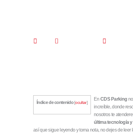
CDS
mayo 17, 2022
12:00 p
En
CDS Parking
no
Índice de contenido
[
ocultar
]
increíble, donde res
nosotros te atender
última tecnología 
así que sigue leyendo y toma nota, no dejes de leer 