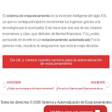
El
sistema de estacionamiento
es la inversión inteligente del siglo XXI,
ya que su ventaja principal es incrementar tus ingresos gracias a la
tecnología que lo acompaña. Esto hace que sea una de tus mejores
inversiones y claro, que disfrutes de libertad financiera. Y tú ¿estás
pensando en invertir en un
estacionamiento automatizado
? no lo
pienses más, nosotros te aseguramos que será la mejor decisión.
Da clic y conoce nuestro servicio para la automatización
de estacionamiento
Prev
N
ANTERIOR
SIGUIENTE
¿Cuáles son los equipos de estacionamientos?
¿Por qué un Sistema para Estacionamiento es la mejor opción?
Todos los derechos © 2026 Sistema y Automatización de Estacionamientos