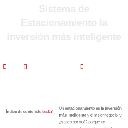
Sistema de
Estacionamiento la
inversión más inteligente
CDS
diciembre 20, 2022
1:34 pm
Un
estacionamiento es la inversión
Índice de contenido
[
ocultar
]
más inteligente
y el mejor negocio, y
¿sabes por qué? porque un