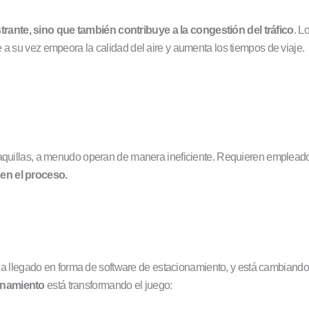
ante, sino que también contribuye a la congestión del tráfico
. L
 a su vez empeora la calidad del aire y aumenta los tiempos de viaje.
taquillas, a menudo operan de manera ineficiente. Requieren empleado
en el proceso.
a llegado en forma de software de estacionamiento, y está cambiando 
ionamiento
está transformando el juego: