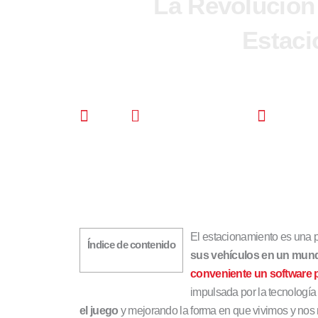
La Revolución
Estaci
CDS
octubre 20, 2023
6:01 
El estacionamiento es una p
Índice de contenido
sus vehículos en un mund
conveniente un software 
impulsada por la tecnología
el juego
y mejorando la forma en que vivimos y no