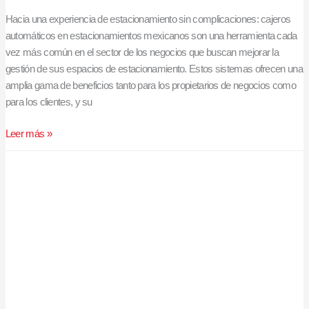
Hacia una experiencia de estacionamiento sin complicaciones: cajeros
automáticos en estacionamientos mexicanos son una herramienta cada
vez más común en el sector de los negocios que buscan mejorar la
gestión de sus espacios de estacionamiento. Estos sistemas ofrecen una
amplia gama de beneficios tanto para los propietarios de negocios como
para los clientes, y su
Leer más »
Mejora
la
gestión
de
tu
estacionamiento:
Cómo
implementar
un
cajero