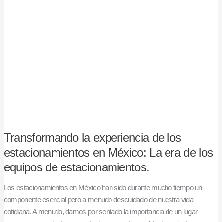
experiencia
de
los
estacionamientos
en
México:
La
era
de
los
equipos
Transformando la experiencia de los
de
estacionamientos.
estacionamientos en México: La era de los
equipos de estacionamientos.
Los estacionamientos en México han sido durante mucho tiempo un
componente esencial pero a menudo descuidado de nuestra vida
cotidiana. A menudo, damos por sentado la importancia de un lugar