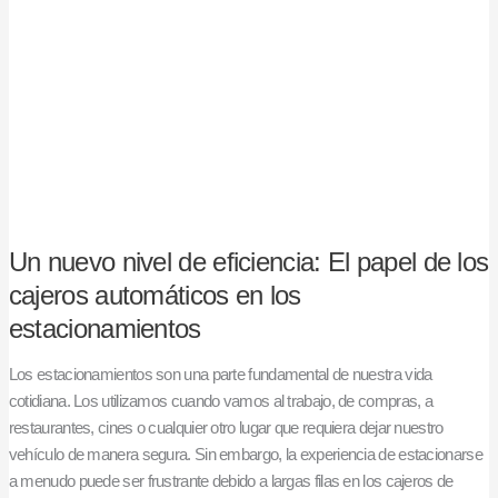
nivel
de
eficiencia:
El
papel
de
los
cajeros
automáticos
en
Un nuevo nivel de eficiencia: El papel de los
los
cajeros automáticos en los
estacionamientos
estacionamientos
Los estacionamientos son una parte fundamental de nuestra vida
cotidiana. Los utilizamos cuando vamos al trabajo, de compras, a
restaurantes, cines o cualquier otro lugar que requiera dejar nuestro
vehículo de manera segura. Sin embargo, la experiencia de estacionarse
a menudo puede ser frustrante debido a largas filas en los cajeros de