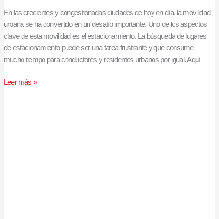
En las crecientes y congestionadas ciudades de hoy en día, la movilidad
urbana se ha convertido en un desafío importante. Uno de los aspectos
clave de esta movilidad es el estacionamiento. La búsqueda de lugares
de estacionamiento puede ser una tarea frustrante y que consume
mucho tiempo para conductores y residentes urbanos por igual. Aquí
Leer más »
Los
beneficios
de
los
cajeros
de
estacionamientos
automáticos
en
México