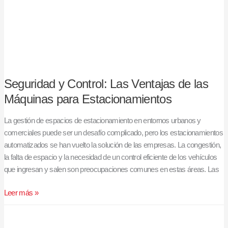
de
las
Máquinas
para
Estacionamientos
Seguridad y Control: Las Ventajas de las
Máquinas para Estacionamientos
La gestión de espacios de estacionamiento en entornos urbanos y
comerciales puede ser un desafío complicado, pero los estacionamientos
automatizados se han vuelto la solución de las empresas. La congestión,
la falta de espacio y la necesidad de un control eficiente de los vehículos
que ingresan y salen son preocupaciones comunes en estas áreas. Las
Leer más »
Un
nuevo