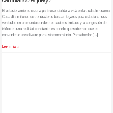
cambiando el juego
El estacionamiento es una parte esencial de la vida en la ciudad moderna.
Cada día, millones de conductores buscan lugares para estacionar sus
vehículos en un mundo donde el espacio es limitado y la congestión del
tráfico es una realidad constante, es por ello que sabemos que es
conveniente un software para estacionamiento. Para abordar […]
Leer más »
Equipos
para
Estacionamientos:
Tecnología
para
una
Experiencia
de
Estacionamiento
Mejorada