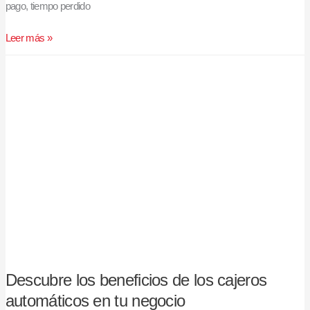
pago, tiempo perdido
Leer más »
Descubre
los
beneficios
de
los
cajeros
automáticos
en
tu
negocio
Descubre los beneficios de los cajeros
automáticos en tu negocio