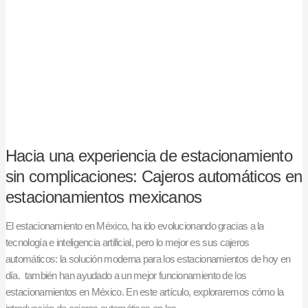
de
estacionamiento
sin
complicaciones:
Cajeros
automáticos
en
estacionamientos
mexicanos
Hacia una experiencia de estacionamiento
sin complicaciones: Cajeros automáticos en
estacionamientos mexicanos
El estacionamiento en México, ha ido evolucionando gracias a la
tecnología e inteligencia artificial, pero lo mejor es sus cajeros
automáticos: la solución moderna para los estacionamientos de hoy en
día. también han ayudado a un mejor funcionamiento de los
estacionamientos en México. En este artículo, exploraremos cómo la