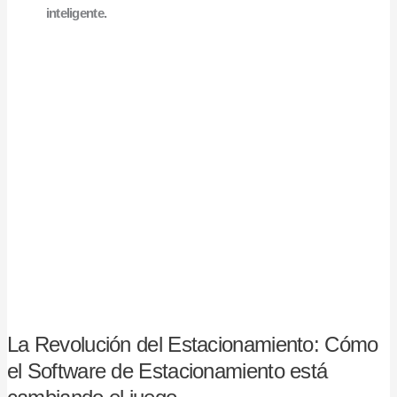
inteligente.
La
Revolución
del
Estacionamiento:
Cómo
el
Software
de
Estacionamiento
está
cambiando
el
juego
La Revolución del Estacionamiento: Cómo
el Software de Estacionamiento está