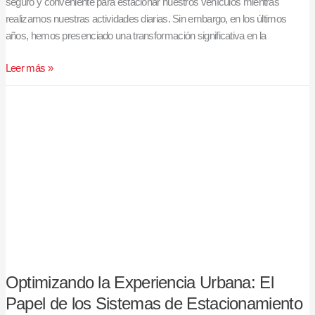
seguro y conveniente para estacionar nuestros vehículos mientras
realizamos nuestras actividades diarias. Sin embargo, en los últimos
años, hemos presenciado una transformación significativa en la
Leer más »
Optimizando
la
Experiencia
Urbana:
El
Papel
de
los
Sistemas
de
Estacionamiento
Optimizando la Experiencia Urbana: El
Papel de los Sistemas de Estacionamiento